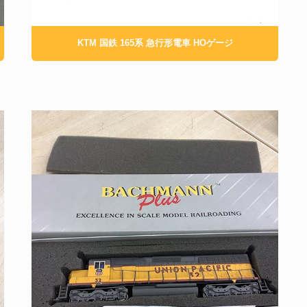
KTM 国鉄 165系 急行形電車 HOゲージ