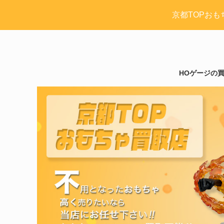
京都TOPおも
HOゲージの