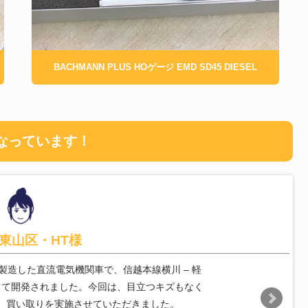
BACHMANN PLUS HOゲージ EMD SD45 DIESEL
なっています！
東山区・HT様
製造した直流電気機関車で、信越本線横川 – 軽
して開発されました。今回は、目立つキズもなく
、買い取りを実施させていただきました。