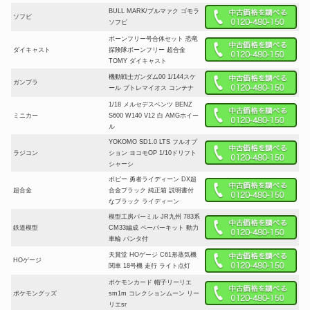
BULL MARK/ブルマァク ゴモラ
ソフビ
ソフビ
ボーンフリー号合体セット 恐竜
ダイキャスト
探険隊ボーンフリー 超合金
TOMY ダイキャスト
機動戦士ガンダム00 1/144スケ
ガンプラ
ール プトレマイオス コンテナ
1/18 メルセデスベンツ BENZ
ミニカー
S600 W140 V12 白 AMGホイー
ル
YOKOMO SD1.0 LTS フルオプ
ラジコン
ション ヨコモOP 1/10ドリフト
シャーシ
ポピー 勇者ライディーン DX超
超合金
合金ブラック 純正箱 説明書付
なブラック ライディーン
模型工房パーミル JR九州 783系
鉄道模型
CM33編成 ペーパーキット 動力
車輪 パンタ付
天賞堂 HOゲージ C61形蒸気機
HOゲージ
関車 18号機 走行 ライト点灯
ポケモンカード 帽子リーリエ
ポケモングッズ
sm1m コレクションムーン リー
リエsr