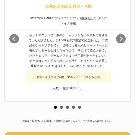
京都府京都市山科区・M様
HOT SCRAMBLE ファミコンソフト 機動戦士ガンダムフ
ァイナル編
ホットスクランブル製のゲームソフトを出張買取で見させ
ていただきました。計1000名の方限定で発送された、非売
品のゲームソフトです。当時の応募用紙とキャンペーン広
告のポスターもお持ちだったので、その場で確認させてい
ただきました。ゲームソフトはご使用歴があったものの、
データはすべて消去されている状態。ありがたく査定額に
反映させていただきました。ありがとうございました。
買取いただいた品物 マルショー・おもちゃ等
点数:6/合計50,000円
*買取をご利用頂いたお客様との実際のやり取りをスタッフの意見から再現しました。