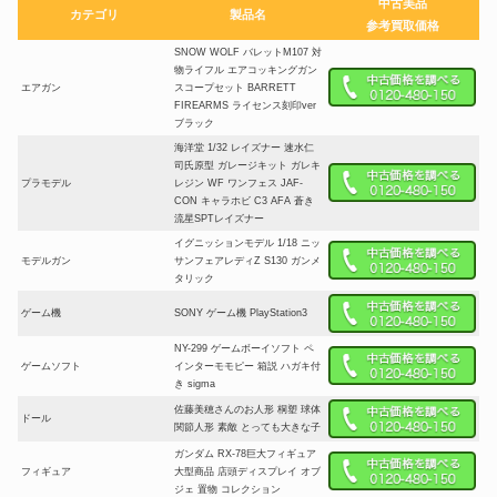
中古美品
カテゴリ
製品名
参考買取価格
SNOW WOLF バレットM107 対
物ライフル エアコッキングガン
エアガン
スコープセット BARRETT
FIREARMS ライセンス刻印ver
ブラック
海洋堂 1/32 レイズナー 速水仁
司氏原型 ガレージキット ガレキ
プラモデル
レジン WF ワンフェス JAF-
CON キャラホビ C3 AFA 蒼き
流星SPTレイズナー
イグニッションモデル 1/18 ニッ
モデルガン
サンフェアレディZ S130 ガンメ
タリック
ゲーム機
SONY ゲーム機 PlayStation3
NY-299 ゲームボーイソフト ペ
ゲームソフト
インターモモピー 箱説 ハガキ付
き sigma
佐藤美穂さんのお人形 桐塑 球体
ドール
関節人形 素敵 とっても大きな子
ガンダム RX-78巨大フィギュア
フィギュア
大型商品 店頭ディスプレイ オブ
ジェ 置物 コレクション